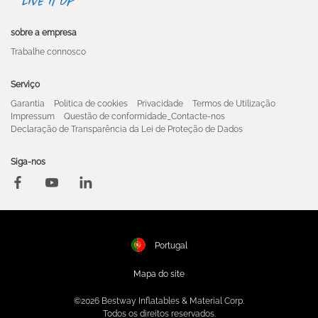
sobre a empresa
Trabalhe connosco
Serviço
Garantia
Politica de cookies
Privacidade
Termos de Utilização
Impressum
Questão de conformidade_Contacte-nos
Declaração de Transparência da Lei de Proteção de Dados
Siga-nos
Portugal
Mapa do site
©2026 Bestway Inflatables & Material Corp.
Todos os direitos reservados.